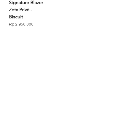
Signature Blazer
Zeta Privé -
Biscuit
Price
Rp 2.950.000
Reach Us
Campaign
News & Blogs
Shipping & Returns
Store Policy
Privacy Policy
FAQ