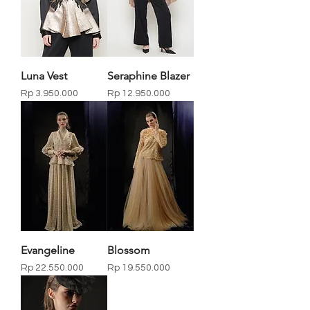
Luna Vest
Seraphine Blazer
Price
Price
Rp 3.950.000
Rp 12.950.000
Evangeline
Blossom
Price
Price
Rp 22.550.000
Rp 19.550.000