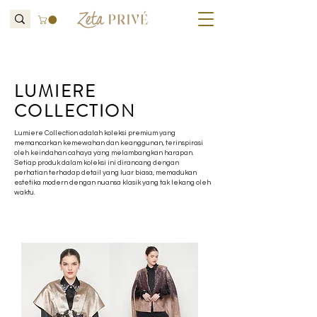
LUMIERE
COLLECTION
Lumiere Collection adalah koleksi premium yang
memancarkan kemewahan dan keanggunan, terinspirasi
oleh keindahan cahaya yang melambangkan harapan.
Setiap produk dalam koleksi ini dirancang dengan
perhatian terhadap detail yang luar biasa, memadukan
estetika modern dengan nuansa klasik yang tak lekang oleh
waktu.​