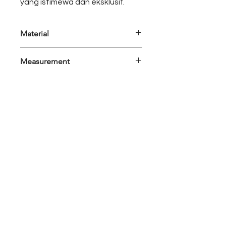
yang istimewa dan eksklusif.
Material
Viscose
Measurement
Colors:
Black Beige
Top
Measurement
M
L
Bust
102cm
112cm
Sleeve length
53cm
56cm
Length
67cm
68cm
Reach Us
Campaign
News & Blogs