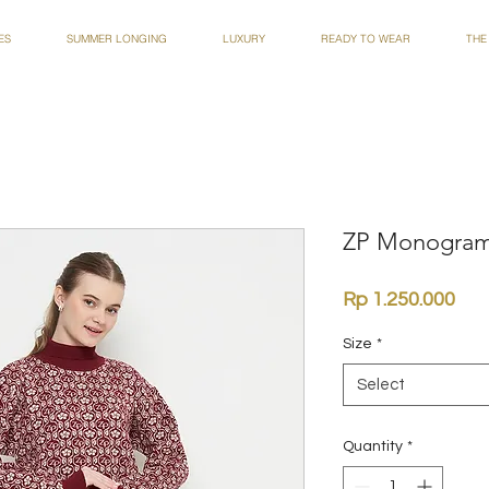
ES
SUMMER LONGING
LUXURY
READY TO WEAR
THE
ZP Monogram 
Pri
Rp 1.250.000
Size
*
Select
Quantity
*