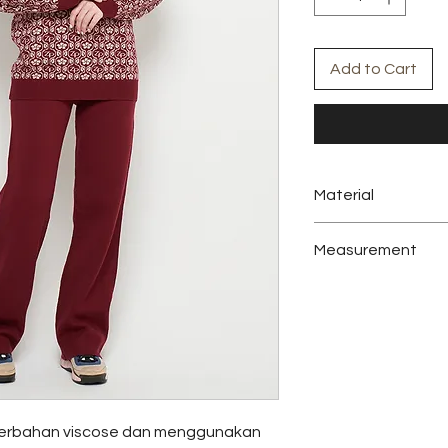
Add to Cart
Material
Viscose
Measurement
Colors:
Maroon
Top
Measurement
Bust
Sleeve length
berbahan viscose dan menggunakan