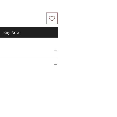
Buy Now
M
L
102cm
112cm
53cm
56cm