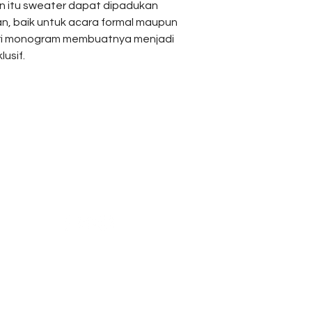
n itu sweater dapat dipadukan
Length
n, baik untuk acara formal maupun
Bottom
ari monogram membuatnya menjadi
lusif.
Measurement
Waist
Reach Us
Shipping & Returns
Length
Campaign
Store Policy
News & Blogs
Privacy Policy
FAQ