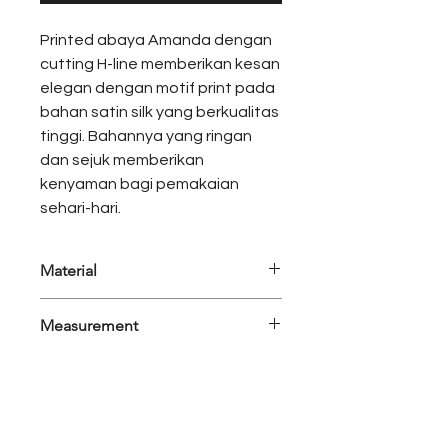
Printed abaya Amanda dengan
cutting H-line memberikan kesan
elegan dengan motif print pada
bahan satin silk yang berkualitas
tinggi. Bahannya yang ringan
dan sejuk memberikan
kenyaman bagi pemakaian
sehari-hari.
Material
Satin Silk
Measurement
Colors
: Ice Blue
Set Detail
: ABAYA
Measurement S fit to M