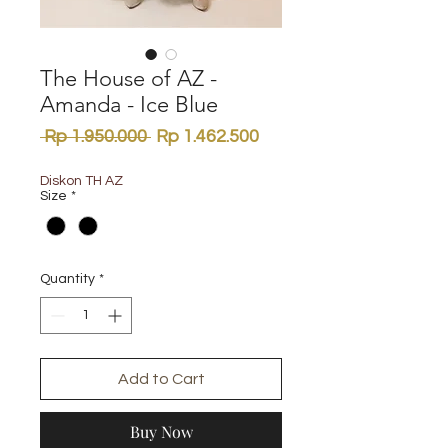
The House of AZ -
Amanda - Ice Blue
Regular
Sale
 Rp 1.950.000 
Rp 1.462.500
Price
Price
Diskon TH AZ
Size
*
Quantity
*
Add to Cart
Buy Now