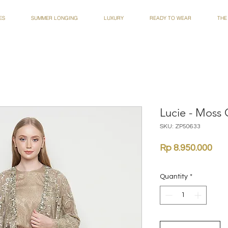
ES
SUMMER LONGING
LUXURY
READY TO WEAR
THE
Lucie - Moss
SKU: ZP50633
Pri
Rp 8.950.000
Quantity
*