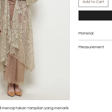
Add to Cart
Material
Embroidery Lace, Sil
Measurement
Colors: Moss Green
Size:
All Size
Outer
Measurement
Bust
Length
Inner Dress
l menciptakan tampilan yang menarik
Measurement