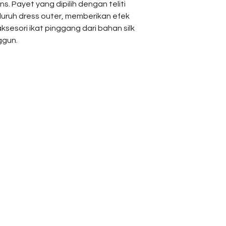
s. Payet yang dipilih dengan teliti
luruh dress outer, memberikan efek
Bust
ksesori ikat pinggang dari bahan silk
ggun.
Sleeve
Length
Reach Us
Shipping & Returns
Campaign
Store Policy
News & Blogs
Privacy Policy
FAQ