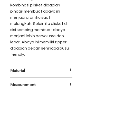
kombinasi plisket dibagian
pinggir membuat abaya ini
menjadi dramtic saat
melangkah. Selain itu plisket di
sisi samping membuat abaya
menjadi lebih bervolume dan
lebar. Abaya ini memiliki zipper
dibagian depan sehingga busui
friendly.
Material
Polysilk, Chiffon Pleats
Measurement
Colors: Black
Measurement
M
L
Bust
112
116