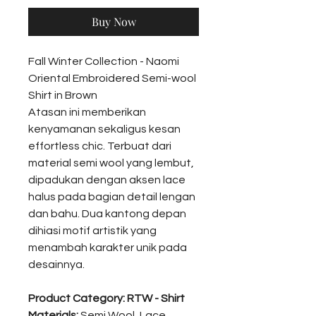
Buy Now
Fall Winter Collection - Naomi
Oriental Embroidered Semi-wool
Shirt in Brown
Atasan ini memberikan
kenyamanan sekaligus kesan
effortless chic. Terbuat dari
material semi wool yang lembut,
dipadukan dengan aksen lace
halus pada bagian detail lengan
dan bahu. Dua kantong depan
dihiasi motif artistik yang
menambah karakter unik pada
desainnya.
Product Category: RTW - Shirt
Materials:
Semi Wool, Lace