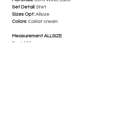
Set Detail:
Shirt
Sizes Opt:
Allsize
Colors:
Coklat cream
Measurement ALLSIZE
Bust 120 cm
Length 68 cm
Reach Us
Campaign