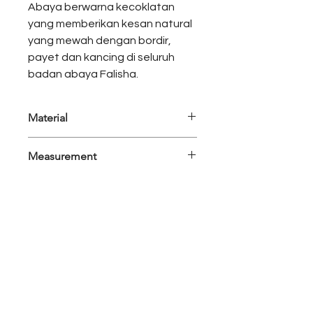
Abaya berwarna kecoklatan
yang memberikan kesan natural
yang mewah dengan bordir,
payet dan kancing di seluruh
badan abaya Falisha.
Material
Silk, chiffon, Chantilly, Embroidery
Measurement
Application
Colors:
Camel Brown
Size:
Measurement
M
L
Bust
110
120
Sleeve Length
53
53
Length
135
135