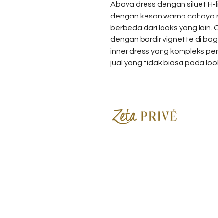
Abaya dress dengan siluet H-l
dengan kesan warna cahaya r
berbeda dari looks yang lain.
dengan bordir vignette di bag
inner dress yang kompleks pen
jual yang tidak biasa pada look