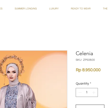
ES
SUMMER LONGING
LUXURY
READY TO WEAR
THE
Celenia
SKU: ZP50800
Pri
Rp 8.950.000
Quantity
*