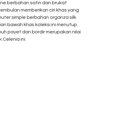
ine berbahan satin dan brukat
Abaya:
embulan memberikan ciri khas yang
 Outer simple berbahan organza silk
Measurement
ian bawah khas koleksi ini menutup
uh payet dan bordir merupakan nilai
Bust
 Celenia ini.
Sleeve
Length
Reach Us
Shipping & Returns
Campaign
Store Policy
News & Blogs
Privacy Policy
FAQ