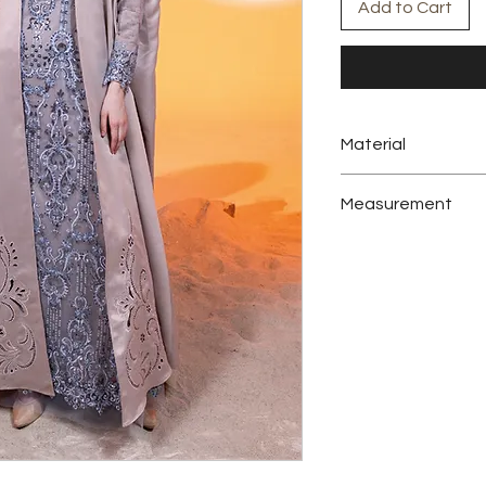
Add to Cart
Material
Satin, Brukat Payet, 
Measurement
Colors:
Blanc (Latte)
Include:
Outer, abay
Size:
All Size
Outer:
Measurement
Bust
Sleeve
Length