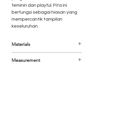
feminin dan playful. Pita ini
berfungsi sebagai hiasan yang
mempercantik tampilan
keseluruhan.
Materials
Organza, duo silk
Measurement
Set Detail : Outer, Top
Set Opt :
Outer : All Size
Top : S/M, L/XL
Colors : Navy
Outer