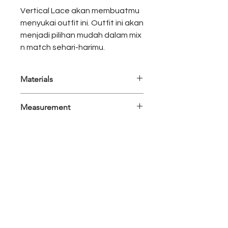
Vertical Lace akan membuatmu
menyukai outfit ini. Outfit ini akan
menjadi pilihan mudah dalam mix
n match sehari-harimu.
Materials
Premium Cotton, Premium Lace
Measurement
Types : RTW - Shirt
Set Detail : Shirt Only
Sizes Opt : S/M & L/XL
Colors : Beige
Shirt
Measurement
S/M
L/XL
Bust
108cm
116cm